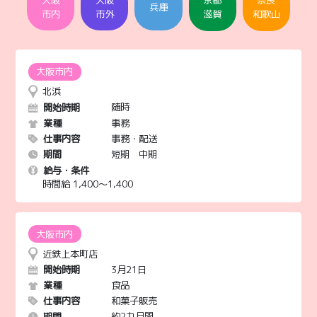
2021/12/24
兵庫
市内
市外
滋賀
和歌山
バレンタイン 販売スタッフ大募集！
2021/12/24
長期販売スタッフ募集 神戸阪急生鮮売り場
北浜
随時
開始時期
2021/12/24
事務
業種
急募！近鉄和歌山店 惣菜販売スタッフ
事務・配送
仕事内容
短期 中期
期間
2021/12/22
給与・条件
急募！年末年始 和菓子・餅販売
時間給 1,400〜1,400
2021/12/22
急募！近鉄あべのハルカス本店 1月2日～5日海鮮弁当販
売
近鉄上本町店
3月21日
開始時期
食品
業種
2021/02/03
【北浜】 事務と配送のお仕事
和菓子販売
仕事内容
約2カ月間
期間