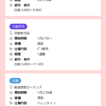
給与・条件
2020/11/18
日給 9,800〜9,800
バレンタインの募集
2020/11/18
各地の百貨店で、販売員さん募集中
京阪枚方店
1月27日～
開始時期
2020/09/23
食品
業種
涼しくなってきましたね。冬に向けて、お仕事が入ってき
ﾊﾟﾝ販売
仕事内容
ています。
1週間
期間
給与・条件
日給 9,800〜11,500
2020/09/10
デイサービススタッフ募集！資格不問。
阪急西宮ガーデンズ
1月27日頃
開始時期
食品
業種
バレンタイン
仕事内容